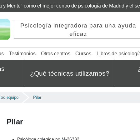
ía y Mente" como el mejor centro de psicología de Madrid y el 
Psicología integradora para una ayuda
eficaz
os
Testimonios
Otros centros
Cursos
Libros de psicologí
as
¿Qué técnicas utilizamos?
tro equipo
Pilar
Pilar
Psicóloga colegida no M-26332