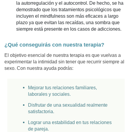
la autorregulación y el autocontrol. De hecho, se ha
demostrado que los tratamientos psicológicos que
incluyen el mindfulness son más eficaces a largo
plazo ya que evitan las recaídas, una sombra que
siempre está presente en los casos de adicciones.
¿Qué conseguirás con nuestra terapia?
El objetivo esencial de nuestra terapia es que vuelvas a
experimentar la intimidad sin tener que recurrir siempre al
sexo. Con nuestra ayuda podrás:
Mejorar tus relaciones familiares,
laborales y sociales.
Disfrutar de una sexualidad realmente
satisfactoria.
Lograr una estabilidad en tus relaciones
de pareja.