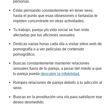
personas.
Estás pensando constantemente en tener sexo,
hasta el punto que esas obsesiones o fantasías te
impiden concentrarte en otras actividades.
Tu trabajo, pareja y/o vida social se han visto
afectadas por tus aficiones sexuales.
Dedicas varias horas cada día a visitar sitios web de
pornografía o a ver películas de contenido
pornográfico.
Buscas constantemente mantener relaciones
sexuales fuera de tu pareja, a pesar del miedo a que
tu pareja pueda
descubrir la infidelidad
.
Rompes relaciones de pareja debido a tu adicción al
sexo.
Buscas en la prostitución una vía para satisfacer ese
deseo desmedido.