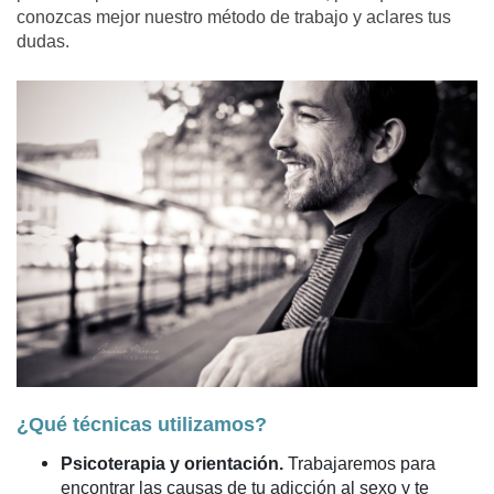
conozcas mejor nuestro método de trabajo y aclares tus
dudas.
¿Qué técnicas utilizamos?
Psicoterapia y orientación.
Trabajaremos para
encontrar las causas de tu adicción al sexo y te