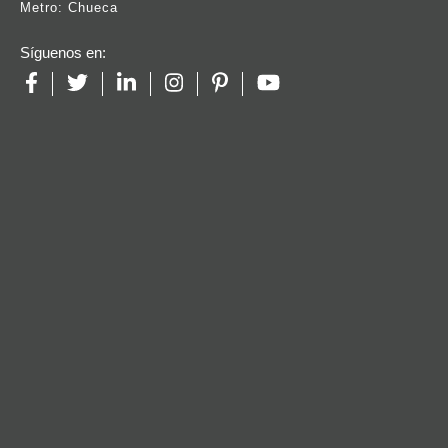
Metro: Chueca
Síguenos en: