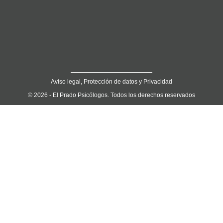
Aviso legal, Protección de datos y Privacidad
© 2026 - El Prado Psicólogos. Todos los derechos reservados