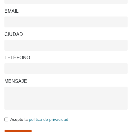
EMAIL
CIUDAD
TELÉFONO
MENSAJE
Acepto la
política de privacidad