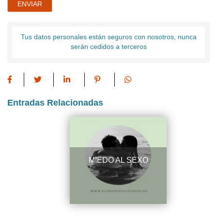
ENVIAR
Tus datos personales están seguros con nosotros, nunca
serán cedidos a terceros
Entradas Relacionadas
MIEDO AL SEXO