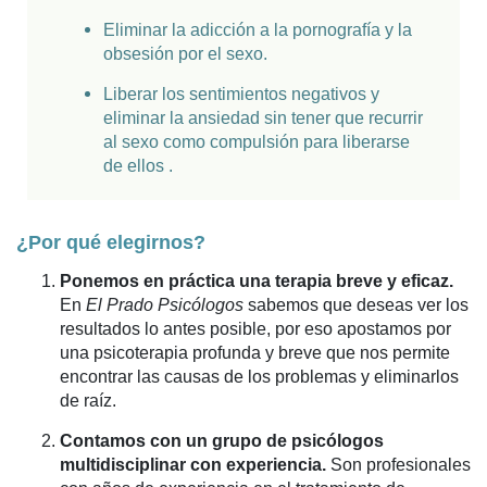
Eliminar la adicción a la pornografía y la
obsesión por el sexo.
Liberar los sentimientos negativos y
eliminar la ansiedad sin tener que recurrir
al sexo como compulsión para liberarse
de ellos .
¿Por qué elegirnos?
Ponemos en práctica una terapia breve y eficaz.
En
El Prado Psicólogos
sabemos que deseas ver los
resultados lo antes posible, por eso apostamos por
una psicoterapia profunda y breve que nos permite
encontrar las causas de los problemas y eliminarlos
de raíz.
Contamos con un grupo de psicólogos
multidisciplinar con experiencia.
Son profesionales