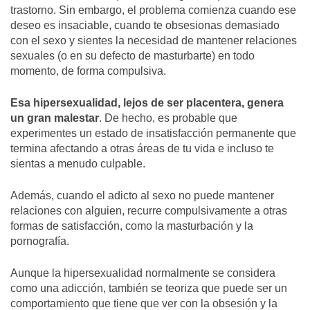
trastorno. Sin embargo, el problema comienza cuando ese
deseo es insaciable, cuando te obsesionas demasiado
con el sexo y sientes la necesidad de mantener relaciones
sexuales (o en su defecto de masturbarte) en todo
momento, de forma compulsiva.
Esa hipersexualidad, lejos de ser placentera, genera
un gran malestar
. De hecho, es probable que
experimentes un estado de insatisfacción permanente que
termina afectando a otras áreas de tu vida e incluso te
sientas a menudo culpable.
Además, cuando el adicto al sexo no puede mantener
relaciones con alguien, recurre compulsivamente a otras
formas de satisfacción, como la masturbación y la
pornografía.
Aunque la hipersexualidad normalmente se considera
como una adicción, también se teoriza que puede ser un
comportamiento que tiene que ver con la obsesión y la