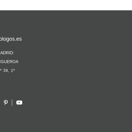
ologos.es
ADRID:
IGUEROA
º 39, 1º