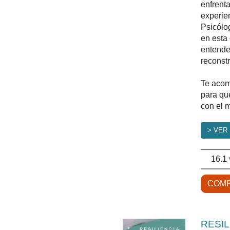
enfrent
experie
Psicólo
en esta
entender
reconst
Te acom
para que
con el m
> VER
16.1 
COMP
RESIL