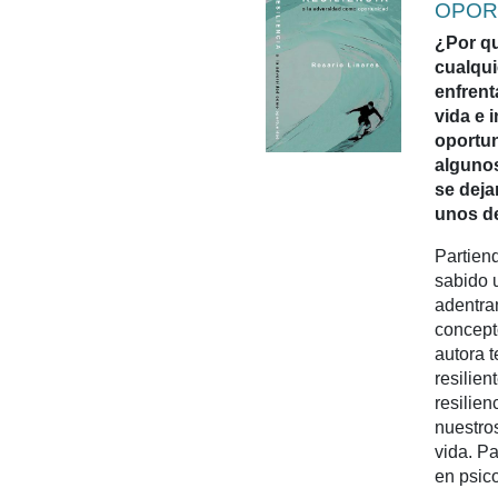
OPOR
¿Por qu
cualqui
enfrent
vida e 
oportu
algunos
se deja
unos de
Partien
sabido u
adentra
concepto
autora 
resilie
resilien
nuestro
vida. Pa
en psico