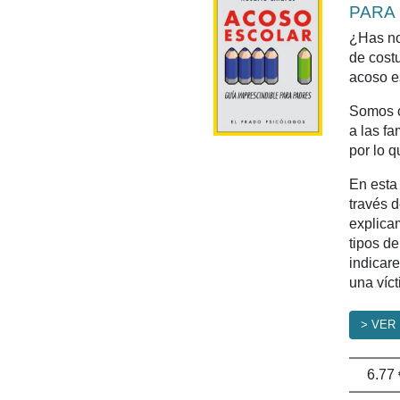
PARA
¿Has no
de cost
acoso e
Somos c
a las fa
por lo 
En esta
través 
explica
tipos d
indicare
una víct
> VER
6.77 