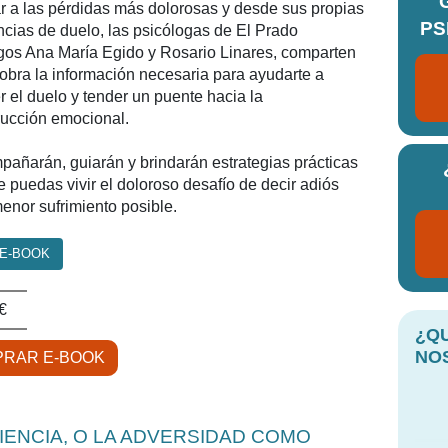
ar a las pérdidas más dolorosas y desde sus propias
PS
ncias de duelo, las psicólogas de El Prado
gos Ana María Egido y Rosario Linares, comparten
 obra la información necesaria para ayudarte a
 el duelo y tender un puente hacia la
rucción emocional.
pañarán, guiarán y brindarán estrategias prácticas
 puedas vivir el doloroso desafí­o de decir adiós
enor sufrimiento posible.
 E-BOOK
€
¿Q
NO
RAR E-BOOK
IENCIA, O LA ADVERSIDAD COMO