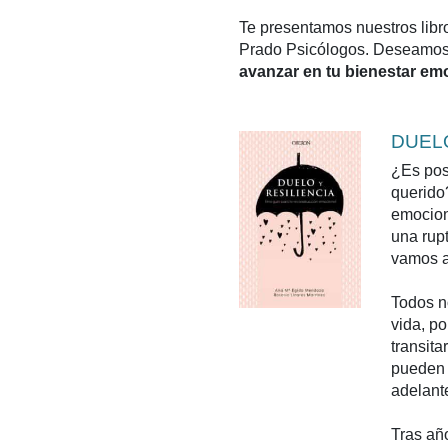
Te presentamos nuestros libro
Prado Psicólogos. Deseamos q
avanzar en tu bienestar em
DUELO
¿Es posi
querido
emocion
una rup
vamos a
Todos n
vida, p
transita
pueden 
adelante
Tras añ