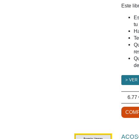
Este libr
Es
tu
Ha
Te
Qu
re
Qu
de
> VER
6.77 
COMP
ACOS