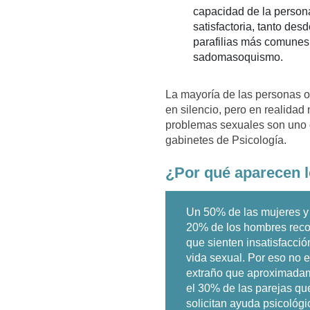
capacidad de la persona
satisfactoria, tanto des
parafilias más comunes s
sadomasoquismo.
La mayoría de las personas o
en silencio, pero en realida
problemas sexuales son uno d
gabinetes de Psicología.
¿Por qué aparecen 
Un 50% de las mujeres y
20% de los hombres rec
que sienten insatisfacció
vida sexual. Por eso no 
extraño que aproximada
el 30% de las parejas qu
solicitan ayuda psicológi