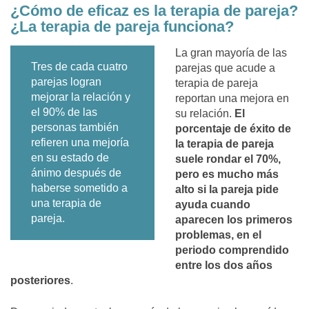
¿Cómo de eficaz es la terapia de pareja?
¿La terapia de pareja funciona?
La gran mayoría de las
Tres de cada cuatro
parejas que acude a
parejas logran
terapia de pareja
mejorar la relación y
reportan una mejora en
el 90% de las
su relación.
El
personas también
porcentaje de éxito de
refieren una mejoría
la terapia de pareja
en su estado de
suele rondar el 70%,
ánimo después de
pero es mucho más
haberse sometido a
alto si la pareja pide
una terapia de
ayuda cuando
pareja.
aparecen los primeros
problemas, en el
periodo comprendido
entre los dos años
posteriores
.