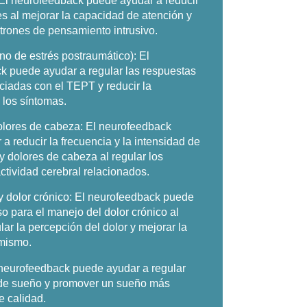
El neurofeedback puede ayudar a reducir
s al mejorar la capacidad de atención y
atrones de pensamiento intrusivo.
no de estrés postraumático):
El
k puede ayudar a regular las respuestas
ciadas con el TEPT y reducir la
 los síntomas.
olores de cabeza:
El neurofeedback
a reducir la frecuencia y la intensidad de
y dolores de cabeza al regular los
ctividad cerebral relacionados.
y dolor crónico:
El neurofeedback puede
so para el manejo del dolor crónico al
lar la percepción del dolor y mejorar la
 mismo.
neurofeedback puede ayudar a regular
 de sueño y promover un sueño más
e calidad.