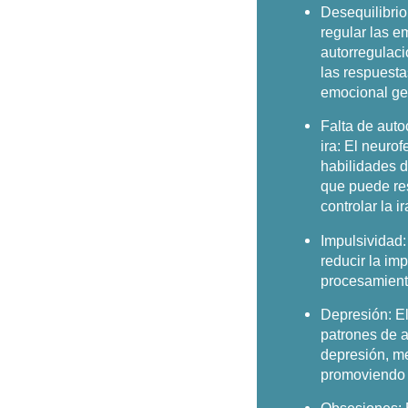
Desequilibri
regular las e
autorregulaci
las respuesta
emocional ge
Falta de auto
ira:
El neurofe
habilidades d
que puede re
controlar la i
Impulsividad:
reducir la im
procesamiento
Depresión:
El
patrones de a
depresión, m
promoviendo 