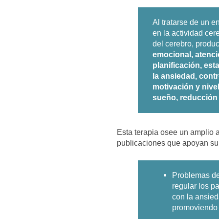
Al tratarse de un e
en la actividad cer
del cerebro, produ
emocional, atenci
planificación, es
la ansiedad, cont
motivación y nivel
sueño, reducción 
Esta terapia osee un amplio 
publicaciones que apoyan su 
Problemas de
regular los p
con la ansied
promoviendo l