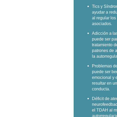
Tics y Síndro
ayudar a redu
al regular lo
asociados.
Adicción a la
puede ser par
tratamiento d
patrones de a
la autorregul
Problemas de
puede ser ben
emocional y e
resultar en u
conducta.
Déficit de at
neurofeedback
el TDAH al me
autorregulaci