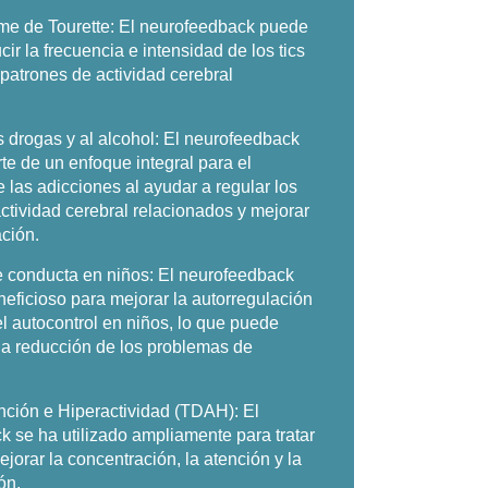
me de Tourette:
El neurofeedback puede
cir la frecuencia e intensidad de los tics
s patrones de actividad cerebral
s drogas y al alcohol:
El neurofeedback
te de un enfoque integral para el
e las adicciones al ayudar a regular los
ctividad cerebral relacionados y mejorar
ación.
 conducta en niños:
El neurofeedback
eficioso para mejorar la autorregulación
l autocontrol en niños, lo que puede
na reducción de los problemas de
ención e Hiperactividad (TDAH):
El
 se ha utilizado ampliamente para tratar
jorar la concentración, la atención y la
ón.