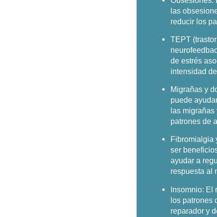
Obsesiones:
las obsesione
reducir los p
TEPT (trastor
neurofeedbac
de estrés aso
intensidad de
Migrañas y d
puede ayudar 
las migrañas 
patrones de a
Fibromialgia 
ser beneficio
ayudar a regu
respuesta al
Insomnio:
El 
los patrones
reparador y d