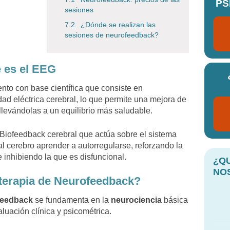
PS
sesiones
¿Dónde se realizan las
sesiones de neurofeedback?
 es el EEG
nto con base científica
que consiste en
dad eléctrica cerebral
, lo que permite una
mejora de
 llevándolas a un
equilibrio más saludable
.
Biofeedback cerebral
que actúa sobre el sistema
al cerebro aprender a autorregularse
,
reforzando la
 inhibiendo la que es disfuncional.
¿Q
NO
terapia de Neurofeedback?
ofeedback
se fundamenta en la
neurociencia
básica
aluación clínica y psicométrica.