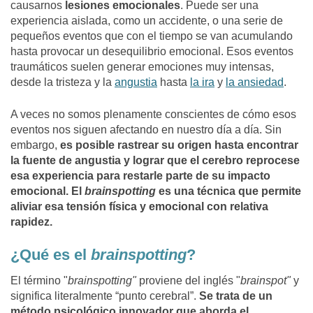
causarnos
lesiones emocionales
. Puede ser una
experiencia aislada, como un accidente, o una serie de
pequeños eventos que con el tiempo se van acumulando
hasta provocar un desequilibrio emocional. Esos eventos
traumáticos suelen generar emociones muy intensas,
desde la tristeza y la
angustia
hasta
la ira
y
la ansiedad
.
A veces no somos plenamente conscientes de cómo esos
eventos nos siguen afectando en nuestro día a día. Sin
embargo,
es posible rastrear su origen hasta encontrar
la fuente de angustia y lograr que el cerebro reprocese
esa experiencia para restarle parte de su impacto
emocional. El
brainspotting
es una técnica que permite
aliviar esa tensión física y emocional con relativa
rapidez.
¿Qué es el
brainspotting
?
El término "
brainspotting"
proviene del inglés "
brainspot"
y
significa literalmente “punto cerebral”.
Se trata de un
método psicológico innovador que aborda el