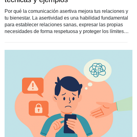
Por qué la comunicación asertiva mejora tus relaciones y
tu bienestar. La asertividad es una habilidad fundamental
para establecer relaciones sanas, expresar las propias
necesidades de forma respetuosa y proteger los límites
personales. Sin embargo, no todas las personas tienen
integrada la comunicación asertiva en su vida, lo que
puede generar conflictos, malestar emocional o
dificultades en la vida personal y profesional. En este
artículo de El Blog de El Prado Psicólogos explicamos qué
es la comunicación asertiva, en qué se diferencia de los
estilos pasivo, agresivo y pasivo-agresivo, y ofrecemos
técnicas y ejemplos prácticos para aplicarla con seguridad.