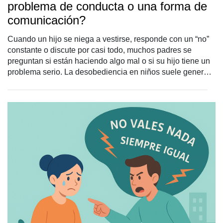
problema de conducta o una forma de
comunicación?
Cuando un hijo se niega a vestirse, responde con un “no”
constante o discute por casi todo, muchos padres se
preguntan si están haciendo algo mal o si su hijo tiene un
problema serio. La desobediencia en niños suele generar
culpa, frustración y dudas en las familias, pero también
puede ser una forma de comunicación y una expresión del
mundo interno del menor. La mayoría de niños desafían
alguna vez a sus padres. Esto es parte de su crecimiento.
Sin embargo, a veces, estos conflictos dejan de ser
puntuales y pasan a convertirse en un patrón en la relación
entre padres e hijo/a. Para poder resolver la situación, es
imprescindible entender qué hay detrás de un "no quiero"
y en qué punto esto es señal de un problema emocional
del niño. En este artículo veremos qué entendemos por
desobediencia infantil, cuándo hablamos de niños
desobedientes en un sentido clínico, qué puede haber
detrás de esa conducta y cuándo conviene pedir ayuda