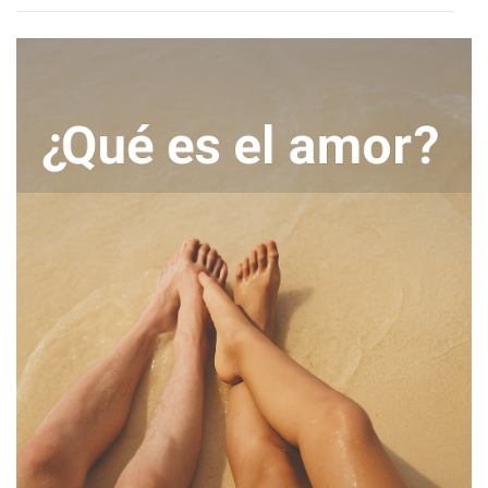
“perfecta” del entorno más próximo, ha favorecido la
aparición de problemas de salud mental como el estrés, la
ansiedad, la baja autoestima, la depresión o —el eje
central de este artículo— el FOMO. Quizá te preguntes qué
es el FOMO, qué significa exactamente este término que
cada vez escuchas más o cómo saber si tiene que ver
contigo. A lo largo del artículo conocerás el significado de
FOMO en profundidad, entenderás qué es el FOMO, cómo
funciona en el cerebro y, sobre todo, qué puedes hacer
para empezar a liberarte de este miedo constante a
perderte algo importante en tu vida.