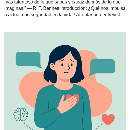
más talentoso de lo que sabes y capaz de más de lo que
imaginas.” — R. T. Bennett Introducción: ¿Qué nos impulsa
a actuar con seguridad en la vida? Afrontar una entrevista
de trabajo, dar el primer paso con quien nos atrae, resolver
conflictos personales, hablar en público o pedir algo que
realmente deseamos… La vida está repleta de momentos
en los que uno se siente a prueba. En esos instantes, tener
autoconfianza marca la diferencia. ¿Qué hace que una
persona afronte con mayor tranquilidad, seguridad y
probabilidad de éxito estas situaciones? ¿Cómo superar
los bloqueos mentales fruto de la inseguridad? En este
artículo profundizamos en la autoconfianza: qué es, cómo
se forma, qué la debilita, cómo fortalecerla y cómo puede
ayudarte la terapia psicológica a desarrollarla desde
dentro.