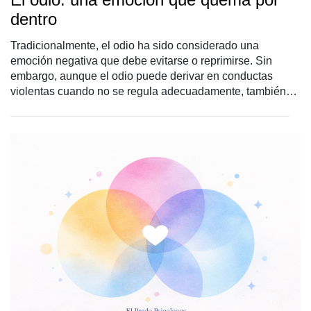
dentro
Tradicionalmente, el odio ha sido considerado una
emoción negativa que debe evitarse o reprimirse. Sin
embargo, aunque el odio puede derivar en conductas
violentas cuando no se regula adecuadamente, también
cumple una función adaptativa. Comprender el odio, su
origen y sus efectos resulta fundamental para aprender a
canalizarlo de forma saludable y prevenir sus
consecuencias dañinas. Respuestas rápidas a preguntas
frecuentes: Odio, ¿qué es?: una emoción intensa y
prolongada que incluye rechazo, hostilidad y deseo de
distancia o daño hacia alguien o algo. No es lo mismo que
ira: la ira suele ser más puntual; el odio tiende a
sostenerse en el tiempo y se acompaña de devaluación y
distancia emocional. Tipos de odio: hacia uno mismo, odio
personal y odio social (aprendido y cultural). Gestionar el
odio: entender qué protege, trabajar la rumiación, regular
la activación emocional y poner límites reales.