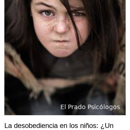
en psicoterapia en Madrid o mediante psicología online,
sin promesas mágicas, pero con claridad y esperanza
realista. Índice de contenidos 1. ¿Qué es el amor propio?
1.1. ¿En qué se diferencia el amor propio de la
autoestima? 2. ¿Qué no es el amor propio? Mitos
frecuentes 3. ¿Cómo se construye el amor propio? 4.
¿Cómo saber si me falta amor propio? 5. Cómo tener amor
propio en el día a día 6. ¿Se puede trabajar el amor propio
en psicoterapia? Conclusión Primera entrevista gratuita,
precios y contacto Resumen clave sobre el amor propio
Preguntas frecuentes
La desobediencia en los niños: ¿Un