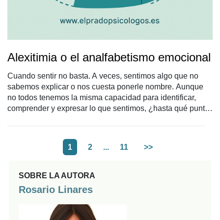
Alexitimia o el analfabetismo emocional
Cuando sentir no basta. A veces, sentimos algo que no
sabemos explicar o nos cuesta ponerle nombre. Aunque
no todos tenemos la misma capacidad para identificar,
comprender y expresar lo que sentimos, ¿hasta qué punto
es normal no saber poner palabras a nuestras emociones?
¿Cuándo esa desconexión emocional empieza a
convertirse en un problema que afecta a nuestra vida y
1
2
...
11
>>
relaciones? Este fenómeno tiene un nombre: alexitimia. Un
término que quizá no conoces, pero que puede estar en la
raíz de muchas dificultades emocionales, relacionales y
SOBRE LA AUTORA
físicas.
Rosario Linares