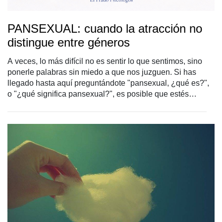
PANSEXUAL: cuando la atracción no
distingue entre géneros
A veces, lo más difícil no es sentir lo que sentimos, sino
ponerle palabras sin miedo a que nos juzguen. Si has
llegado hasta aquí preguntándote "pansexual, ¿qué es?",
o "¿qué significa pansexual?", es posible que estés
buscando claridad, calma y un marco que te ayude a
entenderte mejor. La pansexualidad ha ganado visibilidad
en los últimos años, pero todavía sigue siendo una de las
orientaciones sexuales menos comprendidas, lo que ha
dado lugar a confusiones conceptuales, prejuicios e
invisibilización. La pansexualidad es una orientación
sexual en la que la persona puede sentir atracción
romántica y/o sexual hacia cualquier género. Es decir, el
género no se vive como un factor relevante o determinante
en la atracción. Aunque la visibilidad de la pansexualidad
ha crecido en los últimos años gracias a artistas y