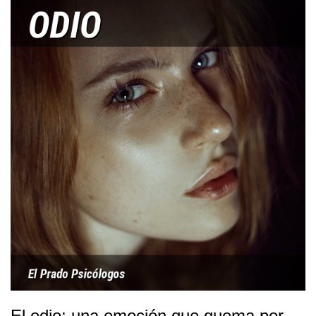
fueran, originalmente, intentos de sobrevivir
emocionalmente? ¿Qué pasaría si elimináramos el ego de
nuestras vidas? ¿Es el ego sinónimo de autoestima?
Comprender el ego es el primer paso para dejar de luchar
contra él y pasar a desarrollar un ego sano. Y, en terapia,
ese paso suele cambiarlo todo: no para “matar” al ego,
sino para gestionar el ego y recuperar libertad
emocional.En El Prado Psicólogos ayudamos a las
personas a comprender lo que les está pasando, aliviar el
malestar emocional y recuperar claridad, seguridad y
bienestar con un acompañamiento profesional y cercano.
El odio: una emoción que quema por