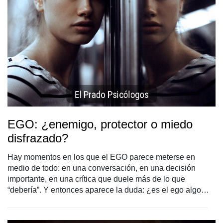
EGO: ¿enemigo, protector o miedo
disfrazado?
Hay momentos en los que el EGO parece meterse en
medio de todo: en una conversación, en una decisión
importante, en una crítica que duele más de lo que
“debería”. Y entonces aparece la duda: ¿es el ego algo
malo?, ¿deberíamos aprender a vivir sin él? A menudo se
habla del ego como si fuera sinónimo de ser arrogante o
egoísta, pero ¿y si muchas de las reacciones actuales