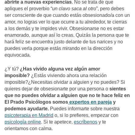
abrirte a nuevas experiencias
. No se trata de que
apliques el proverbio “
un clavo saca al otro
”, pero debes
ser consciente de que cuando estás obsesionado/a con un
amor, no logras ver lo que ocurre a tu alrededor, te cierras
a los demás y te impides vivir. Obsesionarse no es estar
enamorado, aunque así lo creas. Quizás la persona que te
hará feliz se encuentra justo delante de tus narices y no
puedes verla porque estás mirando en la dirección
equivocada.
¿Y tú?
¿Has vivido alguna vez algún amor
imposible?
¿Estás viviendo ahora una relación
imposible?¿Necesitas olvidar a alguien y no puedes? Si
quieres dejar de obsesionarte por una persona o
sientes
que no puedes olvidar a alguien que no te hace feliz en
El Prado Psicólogos somos
expertos en pareja
y
podemos ayudarte.
Puedes informarte sobre nuestra
psicoterapia en Madrid
o, si lo prefieres, empezar con
psicología online
. Si te apetece,
escríbenos
y te
orientamos con calma.