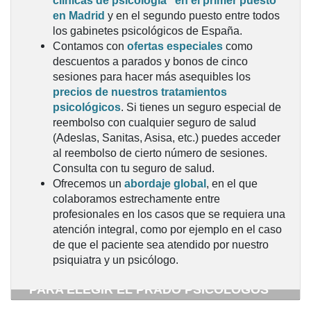
clínicas de psicología” en el primer puesto
en Madrid
y en el segundo puesto entre todos
los gabinetes psicológicos de España.
Contamos con
ofertas especiales
como
descuentos a parados y bonos de cinco
sesiones para hacer más asequibles los
precios de nuestros tratamientos
psicológicos
. Si tienes un seguro especial de
reembolso con cualquier seguro de salud
(Adeslas, Sanitas, Asisa, etc.) puedes acceder
al reembolso de cierto número de sesiones.
Consulta con tu seguro de salud.
Ofrecemos un
abordaje global
, en el que
colaboramos estrechamente entre
profesionales en los casos que se requiera una
atención integral, como por ejemplo en el caso
de que el paciente sea atendido por nuestro
¿BUSCAS UNA PSICÓLOGA O UN
psiquiatra y un psicólogo.
PSICÓLOGO EN MADRID?: 8 RAZONES
PARA ELEGIR EL PRADO PSICÓLOGOS