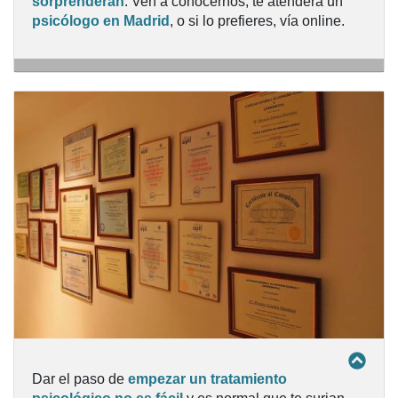
sorprenderán
. Ven a conocernos, te atenderá un
TRATAMIENTO PSICOLÓGICO BREVE Y
psicólogo en
Madrid
, o si lo prefieres, vía online.
EFICAZ
Dar el paso de
empezar un tratamiento