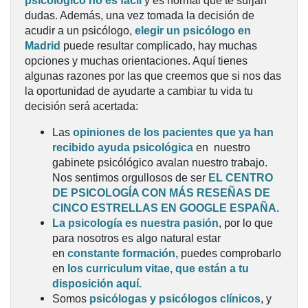
psicológico no es fácil
y es normal que te surjan
dudas. Además, una vez tomada la decisión de
acudir a un psicólogo,
elegir un psicólogo en
Madrid
puede resultar complicado, hay muchas
opciones y muchas orientaciones. Aquí tienes
algunas razones por las que creemos que si nos das
la oportunidad de ayudarte a cambiar tu vida tu
decisión será acertada:
Las
opiniones de los pacientes que ya han
recibido ayuda psicológica
en nuestro
gabinete psicólógico avalan nuestro trabajo.
Nos sentimos orgullosos de ser
EL CENTRO
DE PSICOLOGÍA CON MÁS RESEÑAS DE
CINCO ESTRELLAS EN GOOGLE ESPAÑA.
La psicología es nuestra pasión
, por lo que
para nosotros es algo natural estar
en
constante formación,
puedes comprobarlo
en
los curriculum vitae, que están a tu
disposición aquí
.
Somos
psicólogas y psicólogos clínicos
, y