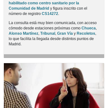
habilitado como centro sanitario por la
Comunidad de Madrid
y figura inscrito con el
número de registro
CS14272
.
La consulta está muy bien comunicada, con acceso
cómodo desde estaciones próximas como
Chueca
,
Alonso Martínez
,
Tribunal
,
Gran Vía
y
Recoletos
,
lo que facilita la llegada desde distintos puntos de
NUESTRO CENTRO DE PSICOLOGÍA EN
Madrid.
MADRID