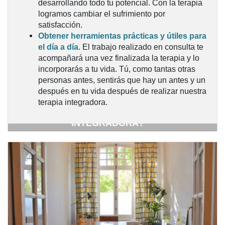
desarrollando todo tu potencial. Con la terapia
logramos cambiar el sufrimiento por
satisfacción.
Obtener herramientas prácticas y útiles para
el día a día
. El trabajo realizado en consulta te
acompañará una vez finalizada la terapia y lo
incorporarás a tu vida. Tú, como tantas otras
personas antes, sentirás que hay un antes y un
después en tu vida después de realizar nuestra
¿QUÉ LOGRARÁS CON NUESTRA
terapia integradora.
TERAPIA PSICOLÓGICA
INTEGRADORA?