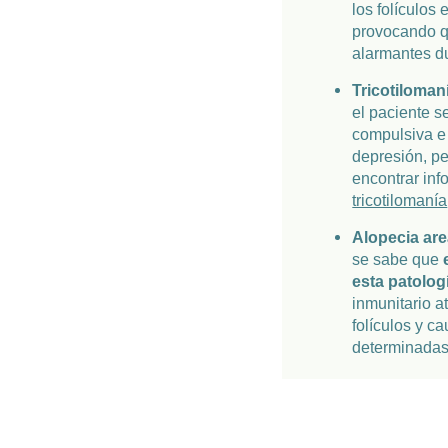
los folículos 
provocando q
alarmantes d
Tricotiloman
el paciente s
compulsiva e 
depresión, p
encontrar inf
tricotilomanía
Alopecia are
se sabe que
esta patolog
inmunitario a
folículos y c
determinadas