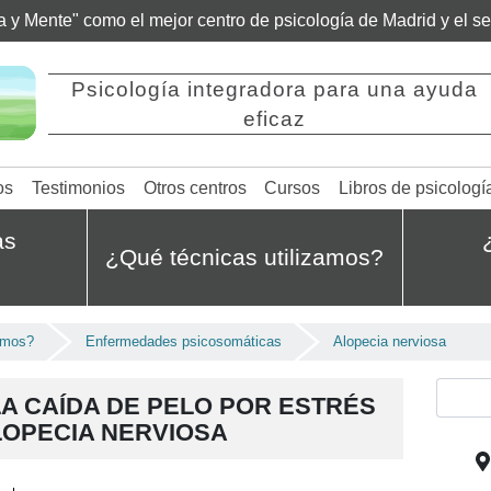
ía y Mente" como el mejor centro de psicología de Madrid y el 
Psicología integradora para una ayuda
eficaz
os
Testimonios
Otros centros
Cursos
Libros de psicologí
as
¿Qué técnicas utilizamos?
amos?
Enfermedades psicosomáticas
Alopecia nerviosa
A CAÍDA DE PELO POR ESTRÉS
LOPECIA NERVIOSA