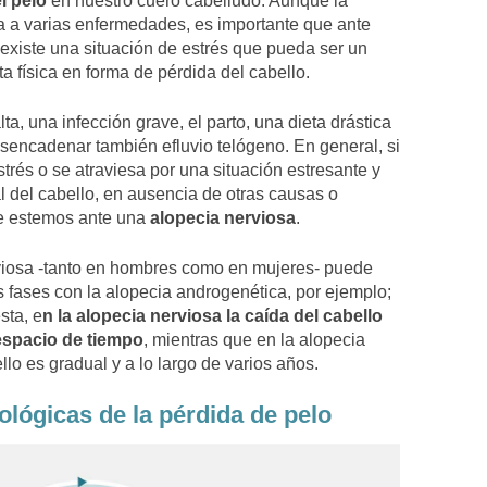
el pelo
en nuestro cuero cabelludo. Aunque la
a a varias enfermedades, es importante que ante
i existe una situación de estrés que pueda ser un
ta física en forma de pérdida del cabello.
lta, una infección grave, el parto, una dieta drástica
sencadenar también efluvio telógeno. En general, si
trés o se atraviesa por una situación estresante y
 del cabello, en ausencia de otras causas o
e estemos ante una
alopecia nerviosa
.
rviosa -tanto en hombres como en mujeres- puede
as fases con la alopecia androgenética, por ejemplo;
sta, e
n la alopecia nerviosa la caída del cabello
 espacio de tiempo
, mientras que en la alopecia
llo es gradual y a lo largo de varios años.
lógicas de la pérdida de pelo