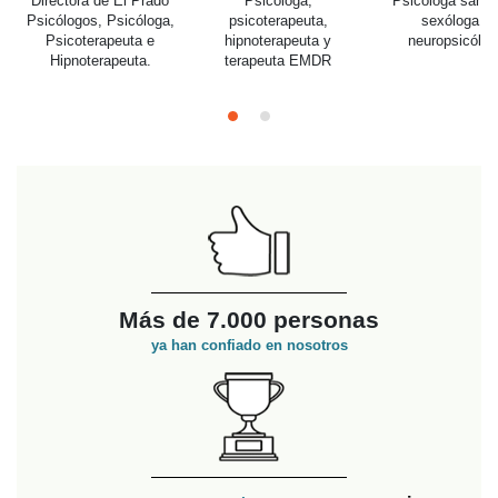
l Prado
Psicóloga,
Psicóloga sanitaria,
icóloga,
psicoterapeuta,
sexóloga y
Director
uta e
hipnoterapeuta y
neuropsicóloga
Psicólogo
euta.
terapeuta EMDR
Psicot
Hipno
Más de 7.000 personas
ya han confiado en nosotros