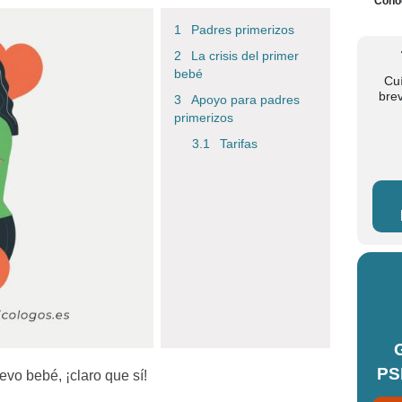
Conoc
Padres primerizos
La crisis del primer
bebé
Cu
bre
Apoyo para padres
primerizos
Tarifas
PS
vo bebé, ¡claro que sí!