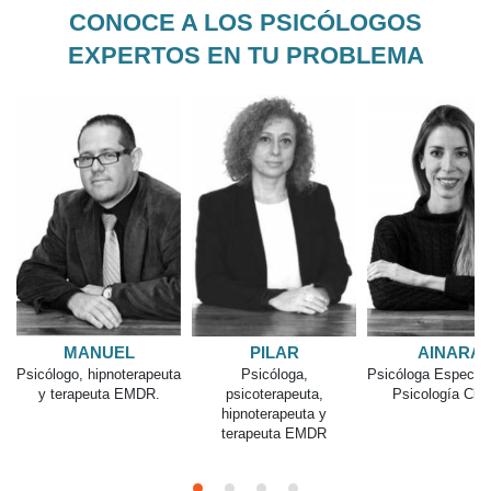
CONOCE A LOS PSICÓLOGOS
EXPERTOS EN TU PROBLEMA
LAURA Q.
MARÍA
Psicóloga sanitaria
Psicóloga sa
AINARA
sexólog
Psicóloga Especialista en
neuropsic
Psicología Clínica
y
R