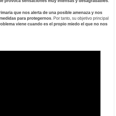
que provoca sensaciones muy intensas y desagradables
.
rimaria
que nos alerta de una posible amenaza y nos
medidas para protegernos
. Por tanto, su objetivo principal
problema viene cuando es el propio miedo el que no nos