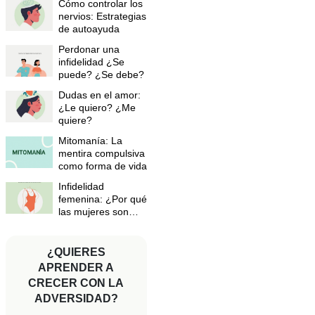
Cómo controlar los
nervios: Estrategias
de autoayuda
Perdonar una
infidelidad ¿Se
puede? ¿Se debe?
Dudas en el amor:
¿Le quiero? ¿Me
quiere?
Mitomanía: La
mentira compulsiva
como forma de vida
Infidelidad
femenina: ¿Por qué
las mujeres son
infieles?
¿QUIERES
APRENDER A
CRECER CON LA
ADVERSIDAD?