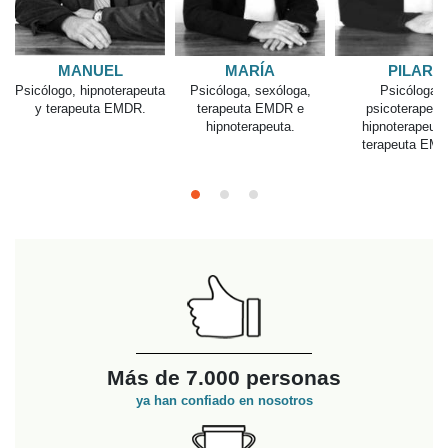
AINARA
Psicóloga Especialista en
MARÍA
PILAR
Psicología Clínica
cóloga, sexóloga,
Psicóloga,
rapeuta EMDR e
psicoterapeuta,
ipnoterapeuta.
hipnoterapeuta y
terapeuta EMDR
Más de 7.000 personas
ya han confiado en nosotros