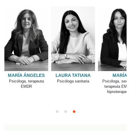
AINARA
Psicóloga Especial
MARÍA
Psicología Clín
PILAR
Psicóloga, sexóloga,
terapeuta EMDR e
Psicóloga,
hipnoterapeuta.
psicoterapeuta,
hipnoterapeuta y
terapeuta EMDR