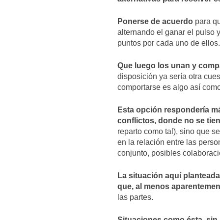
Ponerse de acuerdo
para qu
alternando el ganar el pulso 
puntos por cada uno de ellos.
Que luego los unan y comp
disposición ya sería otra cue
comportarse es algo así como
Esta opción respondería más
conflictos, donde no se tie
reparto como tal), sino que s
en la relación entre las pers
conjunto, posibles colaboracio
La situación aquí plantead
que, al menos aparentemen
las partes.
Situaciones como ésta, sin