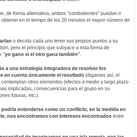
e, de forma alternativa, ambos “combatientes” puedan ir
y obtener en el tiempo de los 20 minutos el mayor número de
artan
o decida cada uno tener sus propios puntos a su
stión, pero el principio que subyace a esta forma de
: “
yo gano si el otro gana también”
.
 a una estrategia integradora de resolver los
ne en cuenta únicamente el resultado
(digamos así, el
e contemplan otros elementos (efectos a medio y largo plazo
onas implicadas, consecuencias para el grupo en su
nes futuras, etc.).
a podría entenderse como un conflicto, en la medida en
te, nos encontramos con intereses encontrados
entre
 necesidad de imaginarnos en una isla remota, nos las