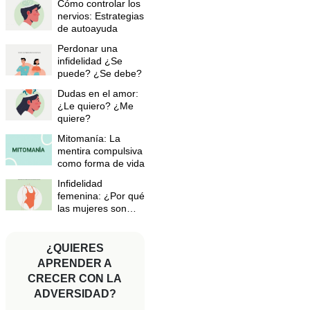
Cómo controlar los
nervios: Estrategias
de autoayuda
Perdonar una
infidelidad ¿Se
puede? ¿Se debe?
Dudas en el amor:
¿Le quiero? ¿Me
quiere?
Mitomanía: La
mentira compulsiva
como forma de vida
Infidelidad
femenina: ¿Por qué
las mujeres son
infieles?
¿QUIERES
APRENDER A
CRECER CON LA
ADVERSIDAD?